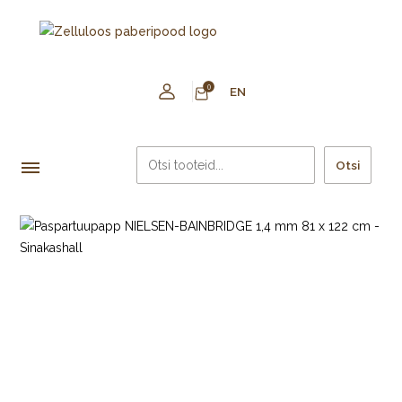
0
EN
Otsi