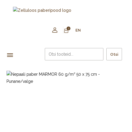
0
EN
Otsi