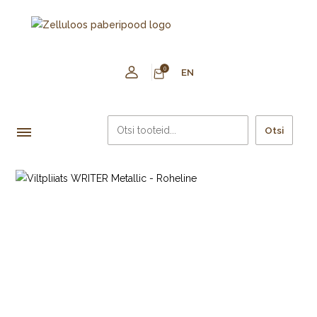
0
EN
Otsi