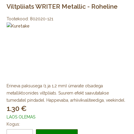
Viltpliiats WRITER Metallic - Roheline
Tootekood:
802020-121
Erineva paksusega (1 ja 1,2 mm) ümarate otsadega
metalliktoonides viltpliiats. Suurem efekt saavutatakse
tumedatel pindadel. Happevaba, arhiivikvaliteediga, veekindel.
1.30
LAOS OLEMAS
Kogus: