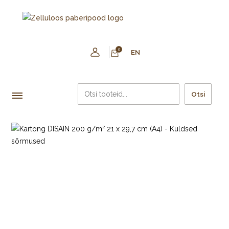
0
EN
Otsi