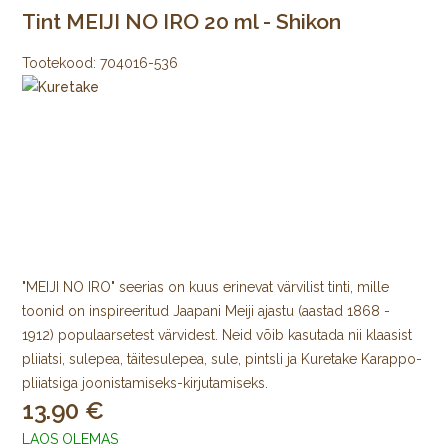
Tint MEIJI NO IRO 20 ml - Shikon
Tootekood:
704016-536
"MEIJI NO IRO" seerias on kuus erinevat värvilist tinti, mille
toonid on inspireeritud Jaapani Meiji ajastu (aastad 1868 -
1912) populaarsetest värvidest. Neid võib kasutada nii klaasist
pliiatsi, sulepea, täitesulepea, sule, pintsli ja Kuretake Karappo-
pliiatsiga joonistamiseks-kirjutamiseks.
13.90
LAOS OLEMAS