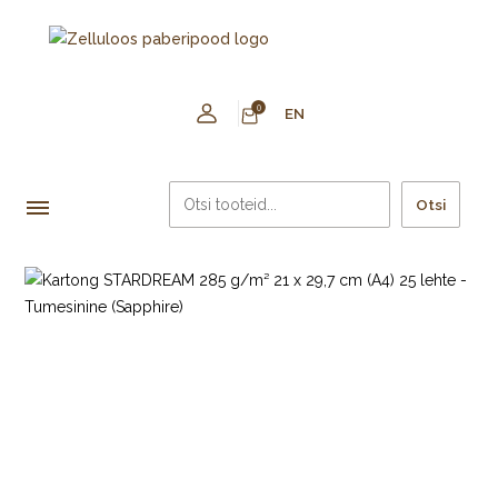
0
EN
Otsi