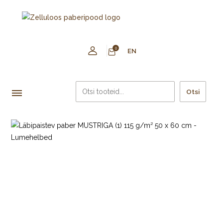
0
EN
Otsi