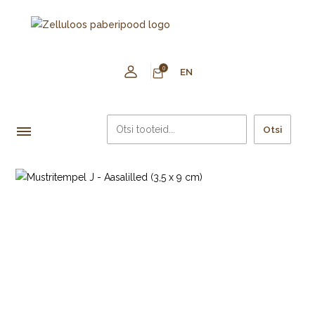
0
EN
Otsi