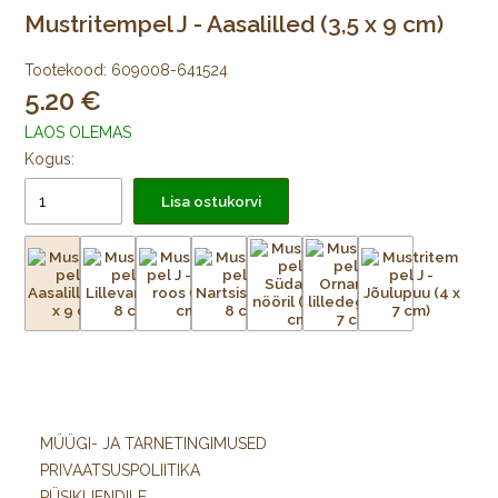
Mustritempel J - Aasalilled (3,5 x 9 cm)
Tootekood:
609008-641524
5.20
LAOS OLEMAS
Kogus:
Lisa ostukorvi
MÜÜGI- JA TARNETINGIMUSED
PRIVAATSUSPOLIITIKA
PÜSIKLIENDILE