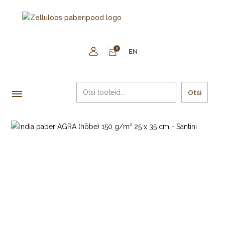
0
EN
Otsi