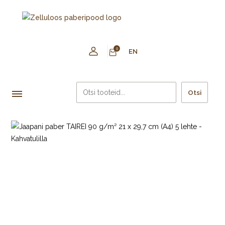
0
EN
Otsi