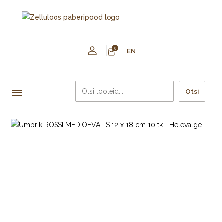
0
EN
Otsi