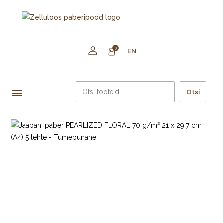
0
EN
Otsi