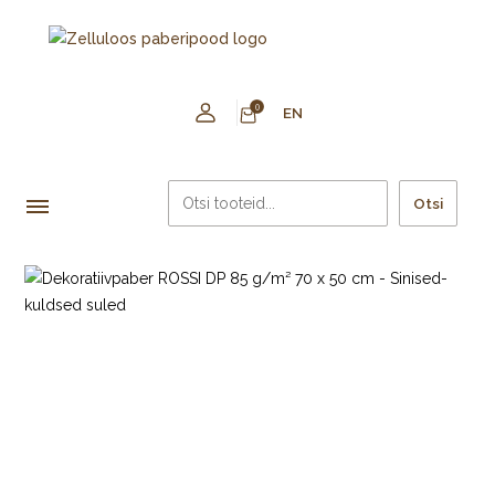
0
EN
Otsi