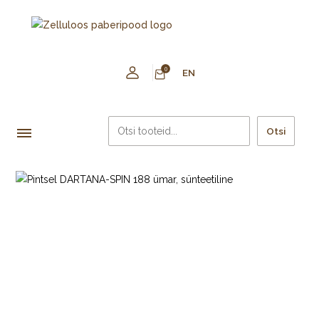
0
EN
Otsi