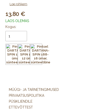
Da Vinci DARTANA-SPIN kiud võimaldavad vedelate värvidega
Loe rohkem
kiiret, kindlat ja detailset maalimist.
13.80
LAOS OLEMAS
Kogus:
MÜÜGI- JA TARNETINGIMUSED
PRIVAATSUSPOLIITIKA
PÜSIKLIENDILE
ETTEVÕTTEST