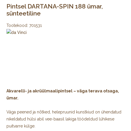
Pintsel DARTANA-SPIN 188 ümar,
sünteetiline
Tootekood:
701531
Akvarelli- ja akrüülmaalipintsel – väga terava otsaga,
ümar.
Väga peened ja nõtked, helepruunid kunstkiud on ühendatud
nikeldatud hülsi abil vee-baasil lakiga töödeldud lühikese
puitvarre külge.