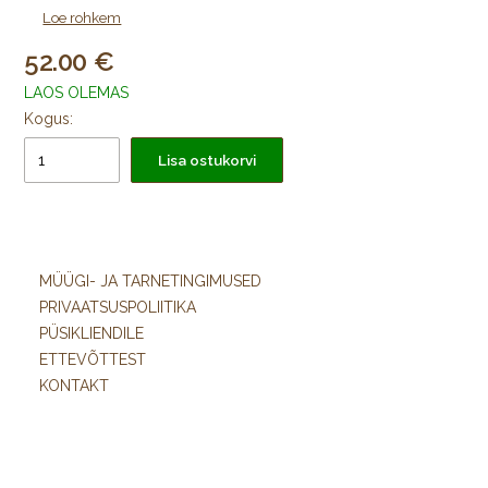
Pintsel on välja töötatud koostöös Berliinis elava kunstniku, da
Loe rohkem
Vinci "saadiku" Grisiga kes on tuntuks saanud oma skitsidega
52.00
linnavaadetest. Pintsel on pakitud kartongist kinkepakendisse.
LAOS OLEMAS
Kogus:
Lisa ostukorvi
MÜÜGI- JA TARNETINGIMUSED
PRIVAATSUSPOLIITIKA
PÜSIKLIENDILE
ETTEVÕTTEST
KONTAKT