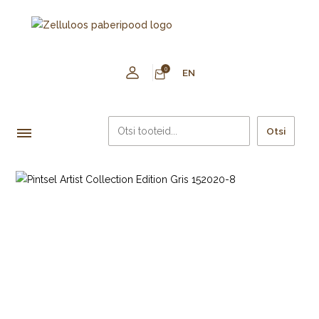
0
EN
Otsi