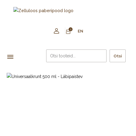
0
EN
Otsi