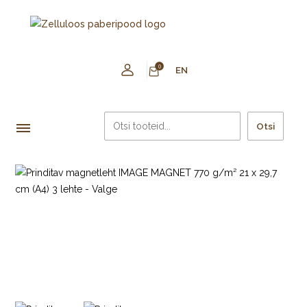
0
EN
Otsi