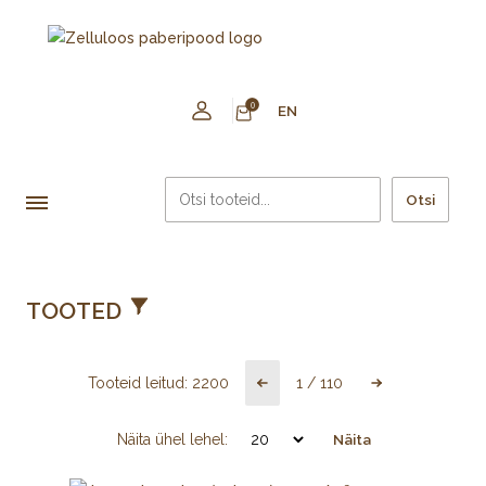
0
EN
Otsi
TOOTED
Tooteid leitud:
2200
1
/
110
Näita ühel lehel:
Näita