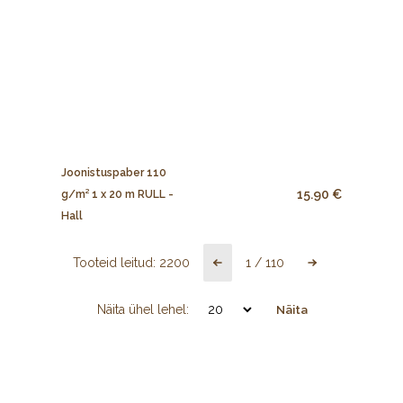
Joonistuspaber 110
15.90 €
g/m² 1 x 20 m RULL -
Hall
Tooteid leitud:
2200
1
/
110
Näita ühel lehel:
Näita