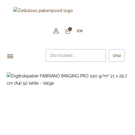
0
EN
Otsi