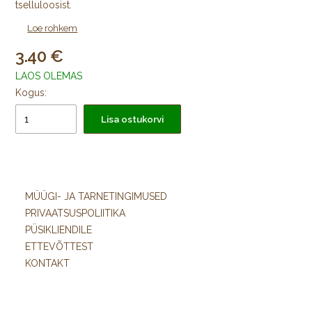
tselluloosist.
• Kvaliteetne trükk mõlemale lehepoolele.
Loe rohkem
• Paber on happevaba, puhverdatud pikaajalise säilivuse
3.40
tagamiseks.
LAOS OLEMAS
Kogus:
Lisa ostukorvi
MÜÜGI- JA TARNETINGIMUSED
PRIVAATSUSPOLIITIKA
PÜSIKLIENDILE
ETTEVÕTTEST
KONTAKT