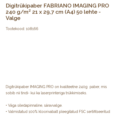
Digitrükipaber FABRIANO IMAGING PRO
240 g/m² 21 x 29,7 cm (A4) 50 lehte -
Valge
Tootekood:
108166
Digitrükipaber IMAGING PRO on kvaliteetne 240g paber, mis
sobib nii tindi- kui ka laserprinteriga trükkimiseks.
• Väga siledapinnaline, säravvalge.
• Valmistatud 100% kloorivabalt pleegitatud FSC sertifitseeritud