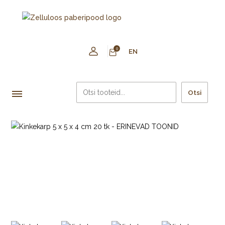
0
EN
Otsi