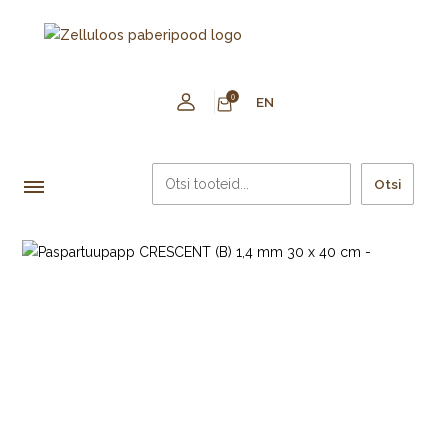
0
EN
Otsi