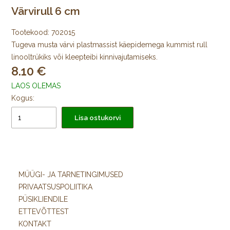
Värvirull 6 cm
Tootekood:
702015
Tugeva musta värvi plastmassist käepidemega kummist rull
linooltrükiks või kleepteibi kinnivajutamiseks.
8.10
LAOS OLEMAS
Kogus:
Lisa ostukorvi
MÜÜGI- JA TARNETINGIMUSED
PRIVAATSUSPOLIITIKA
PÜSIKLIENDILE
ETTEVÕTTEST
KONTAKT