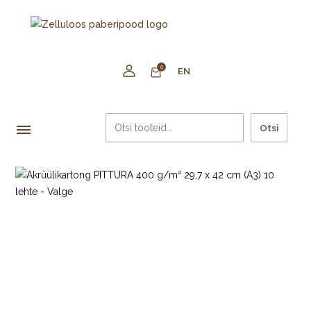
0
EN
Otsi