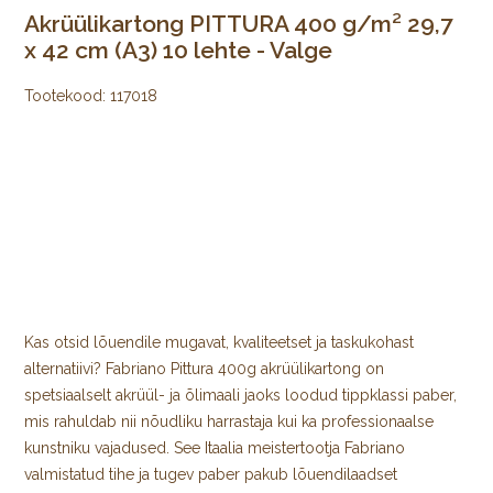
Akrüülikartong PITTURA 400 g/m² 29,7
x 42 cm (A3) 10 lehte - Valge
Tootekood:
117018
Kas otsid lõuendile mugavat, kvaliteetset ja taskukohast
alternatiivi? Fabriano Pittura 400g akrüülikartong on
spetsiaalselt akrüül- ja õlimaali jaoks loodud tippklassi paber,
mis rahuldab nii nõudliku harrastaja kui ka professionaalse
kunstniku vajadused. See Itaalia meistertootja Fabriano
valmistatud tihe ja tugev paber pakub lõuendilaadset