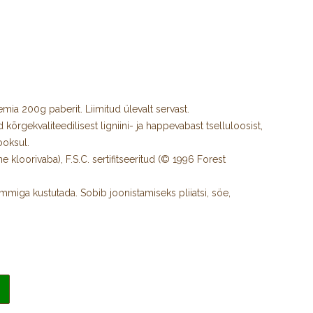
mia 200g paberit. Liimitud ülevalt servast.
õrgekvaliteedilisest ligniini- ja happevabast tselluloosist,
ooksul.
kloorivaba), F.S.C. sertifitseeritud (© 1996 Forest
mmiga kustutada. Sobib joonistamiseks pliiatsi, söe,
b ka guašši ja akrüülidega maalimiseks.
beline, teine külg siledam.