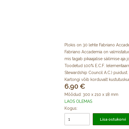
Plokis on 30 lehte Fabriano Accade
Fabriano Accademia on valmistatud k
mis tagab pikaajalise säilimise aja j
Toodetud 100% E.C.F. (elementaarne 
Stewardship Council A.C.) puidust.
Kartongi võib korduvalt kustutusku
6.90
pastelli, värvilise pliiatsi ja tindiga.
​Fabriano Accademia 200 g/m² sobi
Mõõdud: 300 x 210 x 18 mm
Helevalge kartongi üks külg on kro
LAOS OLEMAS
Kogus:
Lisa ostukorvi