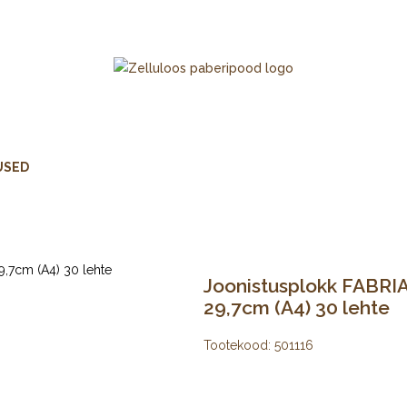
USED
Joonistusplokk FABR
29,7cm (A4) 30 lehte
Tootekood:
501116