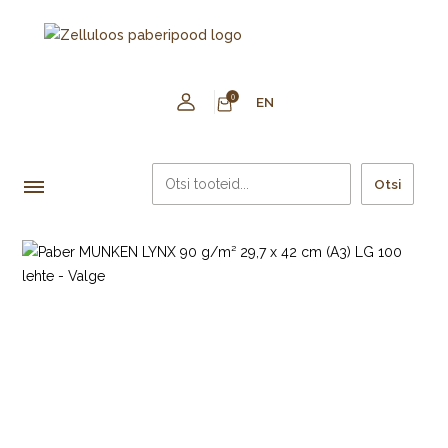
0
EN
Otsi