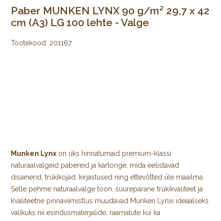
Paber MUNKEN LYNX 90 g/m² 29,7 x 42
cm (A3) LG 100 lehte - Valge
Tootekood:
201167
Munken Lynx
on üks hinnatumaid premium-klassi
naturaalvalgeid pabereid ja kartonge, mida eelistavad
disainerid, trükikojad, kirjastused ning ettevõtted üle maailma.
Selle pehme naturaalvalge toon, suurepärane trükikvaliteet ja
kvaliteetne pinnaviimistlus muudavad Munken Lynxi ideaalseks
valikuks nii esindusmaterjalide, raamatute kui ka