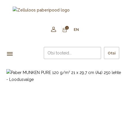
0
EN
Otsi