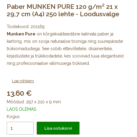
Paber MUNKEN PURE 120 g/m² 21 x
29,7 cm (A4) 250 lehte - Loodusvalge
Tootekood:
201169
Munken Pure
on kõrgekvaliteediline katmata paber ja
kartong, mis on sooja naturaalse tooniga ning suurepäraste
trükiomadustega. See sobib ettevõtetele, disaineritele,
kirjastustele ja trükikodadele, kes soovivad luua elegantseid
ning professionaalse välimusega trükiseid.
Munken Pure paber ja kartong on valmistatud kvaliteetsest
Loe rohkem
tselluloosist ning selle loomulik kreemikas toon muudab
13.60
teksti silmale mugavalt loetavaks. Katmata pind annab
trükistele eksklusiivse ja naturaalse ilme, mistõttu kasutatakse
Mõõdud: 297 x 210 x 9 mm
seda laialdaselt raamatute, kataloogide, brošüüride,
LAOS OLEMAS
visiitkaartide, kutsete, pakendite ja turundusmaterjalide
Kogus:
valmistamisel.
Lisa ostukorvi
Miks valida Munken Pure?