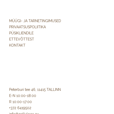
Naturaalne ja soe kreemikas paberitoon.
Suurepärane trükikvaliteet nii offset-, digi- kui siiditrükis.
MÜÜGI- JA TARNETINGIMUSED
Hea jäikus ja vastupidavus.
PRIVAATSUSPOLIITIKA
Sobib ka kirjutamiseks.
PÜSIKLIENDILE
FSC®-sertifikaadiga ning keskkonnasõbralik tootmine.
ETTEVÕTTEST
Lai grammatuuride valik nii paberite kui kartongide jaoks.
KONTAKT
Munken Pure sobib erinevate trükilahenduste jaoks:
raamatud ja aastaaruanded;
brošüürid ja kataloogid;
visiitkaardid;
kutsed ja õnnitluskaardid;
Peterburi tee 46, 11415 TALLINN
luksuslikud pakendid;
E-N 10:00-18:00
menüüd;
R 10:00-17:00
ettevõtte esindusmaterjalid;
+372 6419502
kunsti- ja fototrükised.