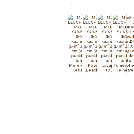
Värvilised leheservad
:
Unikaalne
teemaga.
Premium-klassi paber
:
251 numm
paberit, mis vähendab silmade väs
Avaneb täiesti lamedalt
:
Tänu kv
tagades mugava kirjutamise igal leh
Armas lisakingitus
:
Iga märkmikuga
teele saatmiseks.
Tehnilised andmed ja funktsio
Formaat
:
Medium A5 (mõõdud 14
Sisu
:
Punktruuduline (Dotted), sobib
Lehekülgede arv
:
251 nummerdat
Paber
:
FSC-sertifitseeritud, tindik
Lisad
:
2 järjehoidjat, elastne sul
kleepsusari arhiveerimiseks
Saadaval olevad värvitoonid
:
At