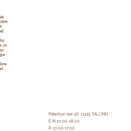
 disainielement, mis sobitub ideaalselt märkmiku suvise
erdatud lehekülge kergelt kreemikat (chamois) 80 g/m²
imust.
aliteetsele köitele püsib märkmik laual täiesti otse,
eküljel.
 on kaasas temaatiline postkaart päikeseliste tervituste
onid:
5 × 210 mm)
 ideaalselt joonistamiseks ja kirjutamiseks
ud lehte koos tühja sisukorraga
indel (ink-proof), tihedus 80 g/m²
gemiskumm, dokumentide tasku kaane siseküljel ja
Peterburi tee 46, 11415 TALLINN
E-N 10:00-18:00
lantic (sinine), Beach Rose (roosa), Dune (liivakarva) ja
R 10:00-17:00