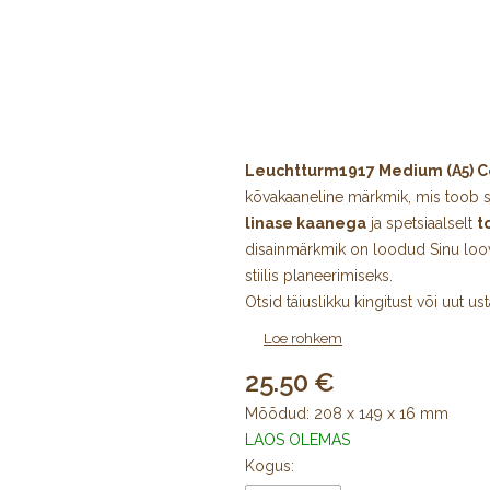
Leuchtturm1917 Medium (A5) C
kõvakaaneline märkmik, mis toob su
linase kaanega
ja spetsiaalselt
t
disainmärkmik on loodud Sinu loov
stiilis planeerimiseks.
Otsid täiuslikku kingitust või uut u
mõttepausideks? See luksuslik 
Loe rohkem
kirjutama ja hetke nautima.
25.50
Miks valida just Leuchtturm19
Mõõdud: 208 x 149 x 16 mm
LAOS OLEMAS
Eksklusiivne linane kõvakaane
Kogus:
pikaealisuse.