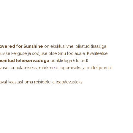
overed for Sunshine
on eksklusiivne, piiratud tiraažiga
vise kerguse ja soojuse otse Sinu töölauale. Kvaliteetse
oonitud leheservadega
punktidega (dotted)
use lennutamiseks, märkmete tegemiseks ja bullet journal
stavat kaaslast oma reisidele ja igapäevasteks
LEUCHTTURM1917
suvesari kutsub Sind korraks aeglustama,
17 Covered for Sunshine märkmik?
pind
:
Vastupidav ja käes mõnus naturaalne materjal tagab