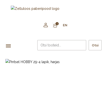
0
EN
Otsi