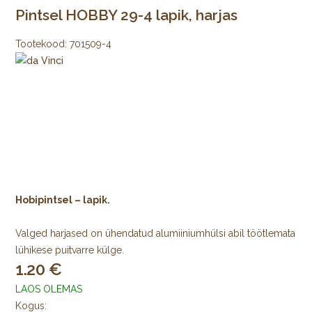
Pintsel HOBBY 29-4 lapik, harjas
Tootekood:
701509-4
Hobipintsel – lapik.
Valged harjased on ühendatud alumiiniumhülsi abil töötlemata
lühikese puitvarre külge.
1.20
LAOS OLEMAS
Kogus: