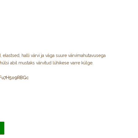
 elastsed, halli värvi ja väga suure värvimahutavusega
ülsi abil mustaks värvitud lühikese varre külge.
/Fu7H5o9RBGc