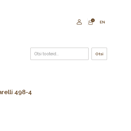
0
EN
Otsi
relli 498-4