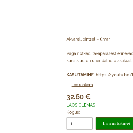
Akvarellipintsel – ümar.
Väga nõtked, tavapärasest erinevad,
kunstkiud on ühendatud plastikust h
KASUTAMINE
:
https://youtu.be
Loe rohkem
32.60
LAOS OLEMAS
Kogus:
Lisa ostukorvi