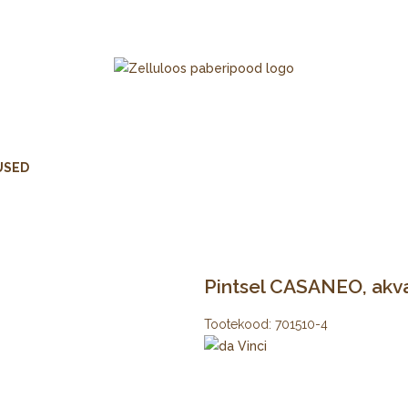
USED
Pintsel CASANEO, akva
Tootekood:
701510-4