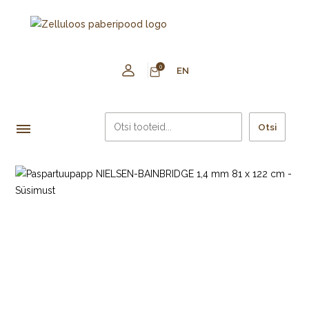
0
EN
Otsi