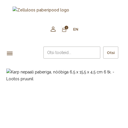
0
EN
Otsi