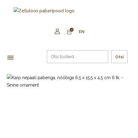
0
EN
Otsi