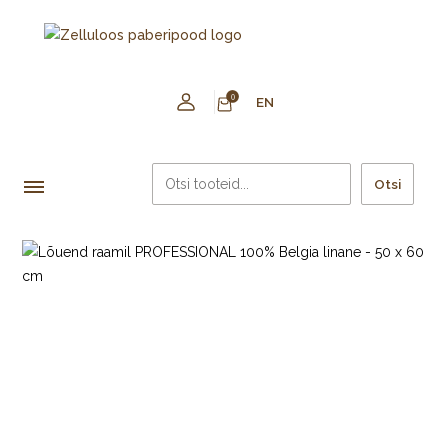
0
EN
Otsi