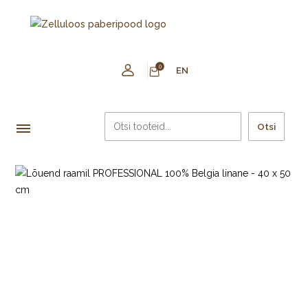
0
EN
Otsi