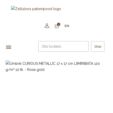
0
EN
Otsi