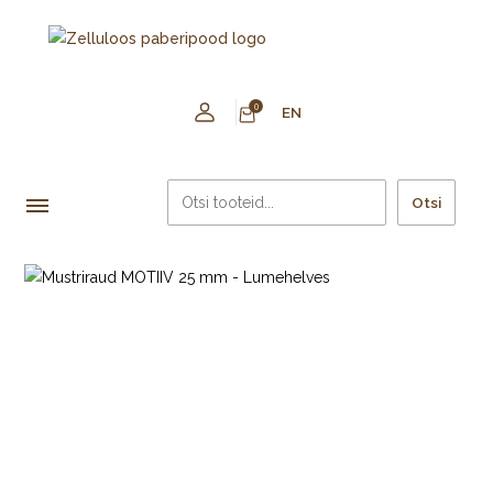
0
EN
Otsi