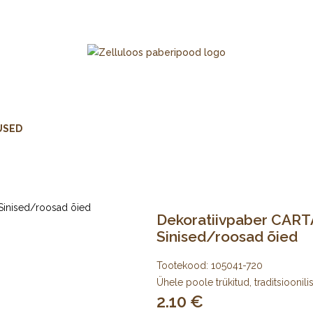
USED
Dekoratiivpaber CART
Sinised/roosad õied
Tootekood:
105041-720
Ühele poole trükitud, traditsioonili
2.10