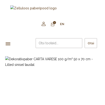
0
EN
Otsi