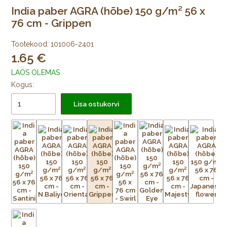
India paber AGRA (hõbe) 150 g/m² 56 x
76 cm - Grippen
Tootekood:
101006-2401
1.65
LAOS OLEMAS
Kogus:
Lisa ostukorvi