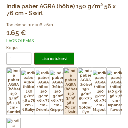
India paber AGRA (hõbe) 150 g/m² 56 x
76 cm - Swirl
Tootekood:
101006-2601
1.65
LAOS OLEMAS
Kogus:
Lisa ostukorvi