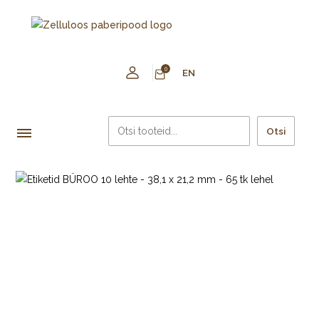
0
EN
Otsi