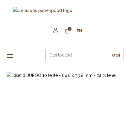
0
EN
Otsi