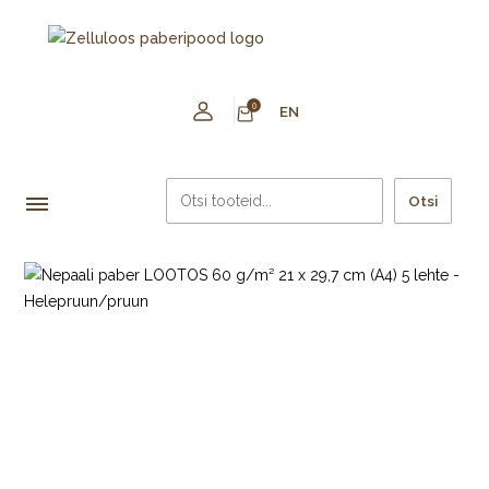
0
EN
Otsi