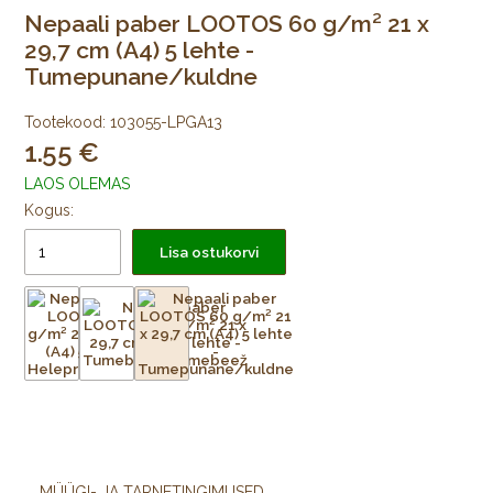
Nepaali paber LOOTOS 60 g/m² 21 x
29,7 cm (A4) 5 lehte -
Tumepunane/kuldne
Tootekood:
103055-LPGA13
1.55
LAOS OLEMAS
Kogus:
Lisa ostukorvi
MÜÜGI- JA TARNETINGIMUSED