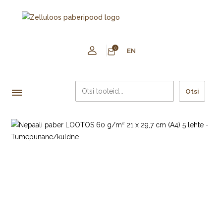
0
EN
Otsi