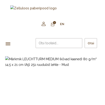
0
EN
Otsi