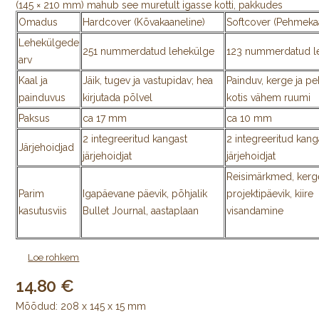
(145 × 210 mm) mahub see muretult igasse kotti, pakkudes
samas piisavalt ruumi kõigi Sinu ideede, jooniste,
Omadus
Hardcover (Kõvakaaneline)
Softcover (Pehmeka
kalendriplaanide või igapäevaste märkmete jaoks.
Lehekülgede
251 nummerdatud lehekülge
123 nummerdatud l
arv
Miks on Leuchtturm1917 Medium parim valik?
Kaal ja
Jäik, tugev ja vastupidav; hea
Painduv, kerge ja p
painduvus
kirjutada põlvel
kotis vähem ruumi
Tindikindel premium-paber (Ink-proof paper):
Märkmikus
Paksus
ca 17 mm
ca 10 mm
on kasutusel kvaliteetne 80 g/m² happevaba paber, mis hoiab
2 integreeritud kangast
2 integreeritud kang
ära tindi läbikumamise ja laialivalgumise. Võid julgelt kirjutada
Järjehoidjad
järjehoidjat
järjehoidjat
sulepea, geelpliiatsi või markeriga.
Geniaalne organiseerituse süsteem:
Unusta lehtede
Reisimärkmed, kerg
vahel ekslemine! Märkmikul on sisukord ja nummerdatud
Parim
Igapäevane päevik, põhjalik
projektipäevik, kiire
leheküljed, mis teevad vajaliku info leidmise sekundite
kasutusviis
Bullet Journal, aastaplaan
visandamine
küsimuseks.
Täielikult lamedalt avanev köide (Lay-flat):
Spetsiaalne
Loe rohkem
õmmeldud köide võimaldab märkmikul püsida laual täiesti
lamedalt. See teeb kirjutamise ja joonistamise mugavaks nii
14.80
lehe vasakul kui paremal poolel.
Mõõdud: 208 x 145 x 15 mm
Praktilised detailid:
Märkmikul on kaks integreeritud