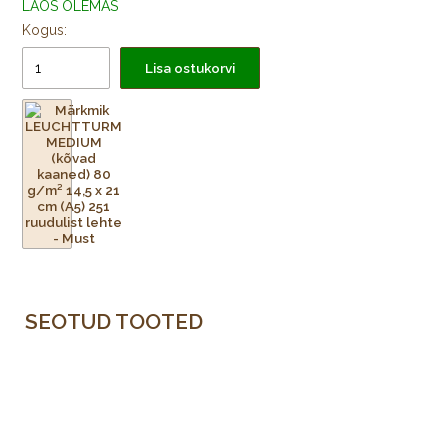
LAOS OLEMAS
järjehoidjat (paela), elastne kummipael sulgemiseks, laienev
Kogus:
tasku tagakaanel lahtiste tšekkide või märkmete jaoks ning 8
rebitavat/perforeeritud lehte.
Lisa ostukorvi
Arhiveerimiskleepsud:
Komplektis on kaasas spetsiaalsed
kleepsud esikaanele ja seljale, et saaksid täis kirjutatud
märkmiku riiulisse pannes mugavalt pealkirjastada.
Tehnilised andmed ja omadused:
Bränd:
Leuchtturm1917
Formaat:
Medium – A5 (mõõdud 145 × 210 mm)
Lehtede arv:
Kõvakaaneline (Hardcover) – 251 lehekülge /
SEOTUD TOOTED
Pehmekaaneline (Softcover) – 123 lehekülge
Paberi tihedus:
80 g/m² (FSC-sertifitseeritud ja jätkusuutlik)
Paberi sisu valikud:
Täpiline (Dotted), jooneline (Ruled),
ruuduline (Squared) või puhas valge (Plain)
Värvitoon paberil:
Kergelt chamois-karva (kreemikasvalge),
mis säästab silmi ja parandab loetavust.