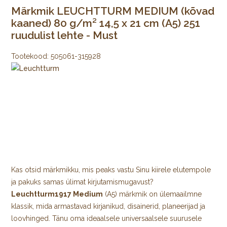
Märkmik LEUCHTTURM MEDIUM (kõvad
kaaned) 80 g/m² 14,5 x 21 cm (A5) 251
ruudulist lehte - Must
Tootekood:
505061-315928
Kas otsid märkmikku, mis peaks vastu Sinu kiirele elutempole
ja pakuks samas ülimat kirjutamismugavust?
Leuchtturm1917 Medium
(A5) märkmik on ülemaailmne
klassik, mida armastavad kirjanikud, disainerid, planeerijad ja
loovhinged. Tänu oma ideaalsele universaalsele suurusele