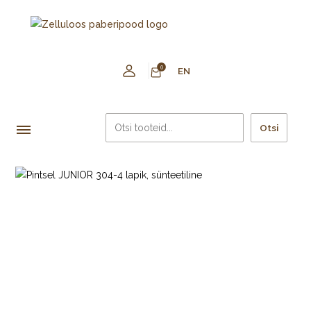
0
EN
Otsi