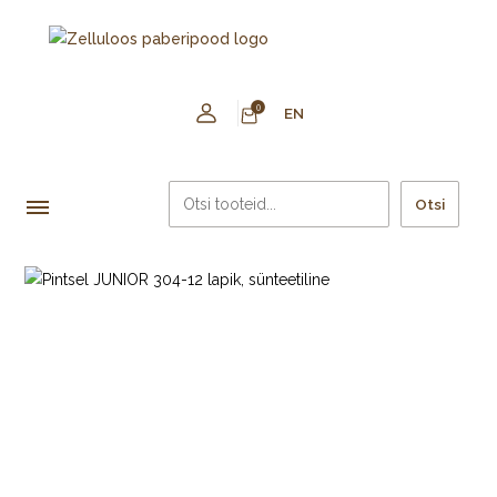
0
EN
Otsi