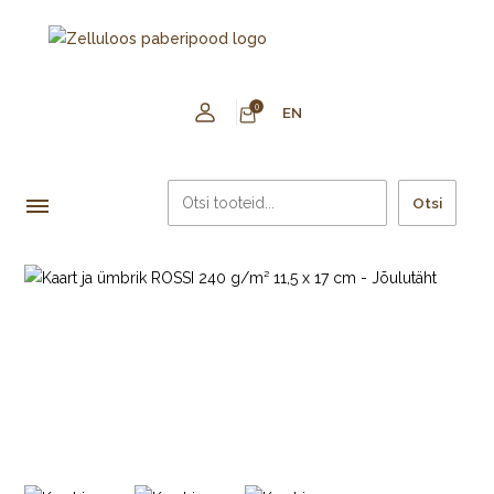
0
EN
Otsi