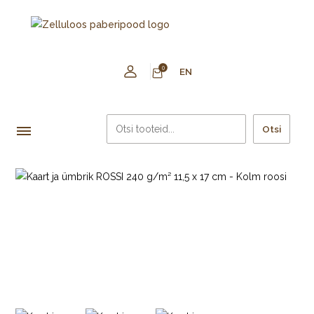
0
EN
Otsi