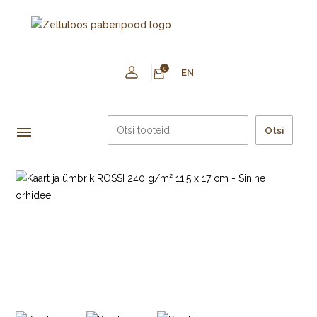
0
EN
Otsi